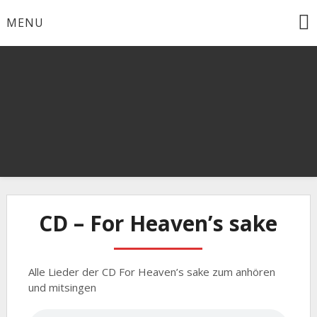
Skip
MENU
to
content
Gospelchor der ev. Kirchengemeinde Weilmünster
Allegro
CD – For Heaven’s sake
Alle Lieder der CD For Heaven’s sake zum anhören
und mitsingen