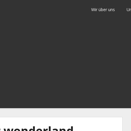
Wir über uns
Un
inde Weilmünster
r wonderland